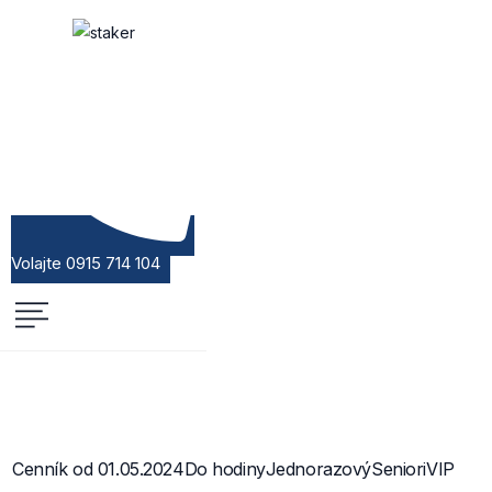
Volajte 0915 714 104
Cenník od 01.05.2024
Do hodiny
Jednorazový
Seniori
VIP