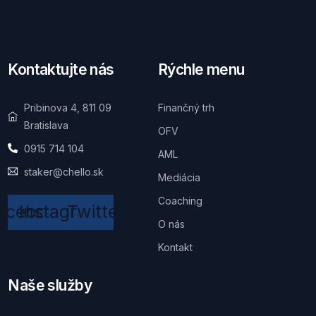
Kontaktujte nás
Rýchle menu
Pribinova 4, 811 09
Finančný trh
Bratislava
OFV
0915 714 104
AML
staker@chello.sk
Mediácia
Coaching
acebook
Instagram
Twitter
O nás
Kontakt
Naše služby