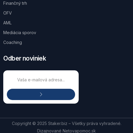
Finančný trh
OFV
AML
Mediácia sporov
Coaching
Odber noviniek
Copyright © 2025 Staker.biz – Všetky práva vyhradené.
Dizajnované
Netovapomoc.sk