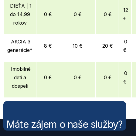
DIEŤA | 1
12
do 14,99
0 €
0 €
0 €
€
rokov
AKCIA 3
0
8 €
10 €
20 €
generácie*
€
Imobilné
0
deti a
0 €
0 €
0 €
€
dospelí
Máte zájem o naše služby?