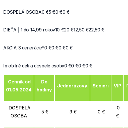
DOSPELÁ OSOBA
0 €
5 €
0 €
0 €
DIEŤA | 1 do 14,99 rokov
10 €
20 €
12,50 €
22,50 €
AKCIA 3 generácie*
0 €
0 €
0 €
0 €
Imobilné deti a dospelé osoby
0 €
0 €
0 €
0 €
Cenník od
Do
Jednorázový
Seniori
VIP
01.05.2024
hodiny
DOSPELÁ
0
5 €
9 €
0 €
OSOBA
€